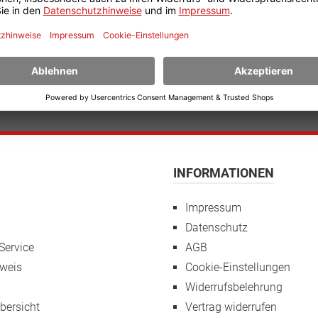
✓ Zertifizierter Onlineshop
✓ Günstige Bildungspreise
✓ Flexible Zahlungsmöglichkeiten
✓ Schnelle Abwicklung von Garantieansprüchen
✓ Mit Käuferschutz
INFORMATIONEN
Impressum
Datenschutz
Service
AGB
weis
Cookie-Einstellungen
Widerrufsbelehrung
übersicht
Vertrag widerrufen