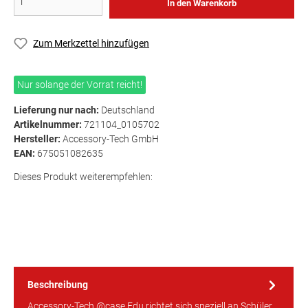
In den Warenkorb
Zum Merkzettel hinzufügen
Nur solange der Vorrat reicht!
Lieferung nur nach:
Deutschland
Artikelnummer:
721104_0105702
Hersteller:
Accessory-Tech GmbH
EAN:
675051082635
Dieses Produkt weiterempfehlen:
Beschreibung
Accessory-Tech @case Edu richtet sich speziell an Schüler,