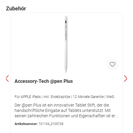
Zubehör
Accessory-Tech @pen Plus
Für APPLE iPads | inkl. Ersatzspitze | 12 Monate Garantie | Weiß
Der @pen Plus ist ein innovativer Tablet Stift, der die
handschriftliche Eingabe auf Tablets unterstützt. Mit
seinen zahlreichen Funktionen und Eigenschaften ist er
die perfekte Wahl für alle, die Wert auf Qualität und
Artikelnummer:
721104_0105728
Benutzerfreundlichkeit legen. Durch die kinderleichte
Verwendung kann jeder schnell und einfach starten,