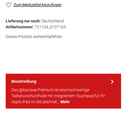
Zum Merkzettel hinzufügen
Lieferung nur nach:
Deutschland
Artikelnummer:
721104_0107163
Dieses Produkt weiterempfehlen:
Beschreibung
Das @keycase Premium ist eine hochwertige
Tastaturschutzhülle mit integriertem Touchpad für Ihr
Apple iPad Air.Sie zeichnet…
Mehr