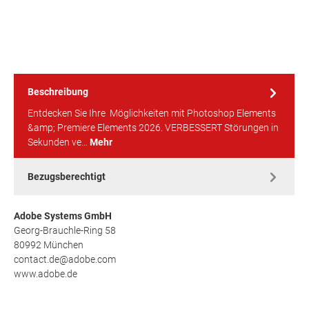
Beschreibung
Entdecken Sie Ihre Möglichkeiten mit Photoshop Elements
&amp; Premiere Elements 2026. VERBESSERT Störungen in
Sekunden ve…
Mehr
Bezugsberechtigt
Adobe Systems GmbH
Georg-Brauchle-Ring 58
80992 München
contact.de@adobe.com
www.adobe.de