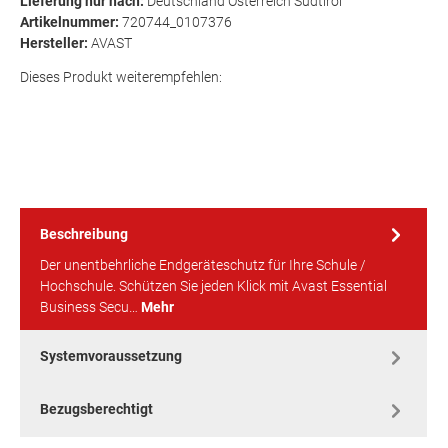
Lieferung nur nach:
Deutschland Österreich Südtirol
Artikelnummer:
720744_0107376
Hersteller:
AVAST
Dieses Produkt weiterempfehlen:
Beschreibung
Der unentbehrliche Endgeräteschutz für Ihre Schule /
Hochschule. Schützen Sie jeden Klick mit Avast Essential
Business Secu…
Mehr
Systemvoraussetzung
Bezugsberechtigt