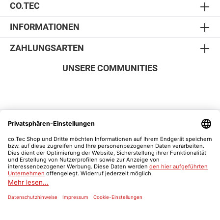
CO.TEC
Materialien. Frei von IsopropylalkoholEinfache
und sichere Reinigung von LCD-
OberflächenIdeal für Flachbildschirme,
INFORMATIONEN
Notebooks, Tastaturen und vieles mehrWeicher
Pinsel zum Entfernen von Staub und Schmutz
ZAHLUNGSARTEN
ohne zu zerkratzenAerosolfreier Reiniger
entfernt Fingerabdrücke und Schmutz ohne
UNSERE COMMUNITIES
aggresssive LösungsmittelWeiches, flusenfreies
Mikrofasertuch reinigt, trocknet und poliert3
Jahre Garantie Technische
Details Reinigungsflüssigkeit200 ml;
Anwendungs- und Lagertemperatur, -10 ~
50°C Mikrofasertuch30 x 30 cm Einziehbarer
SICHER EINKAUFEN
Pinsel14 cm ProduktfarbeBlau Garantie36
Monate
Vertrag widerrufen
Was ist ein Schulnachweis?