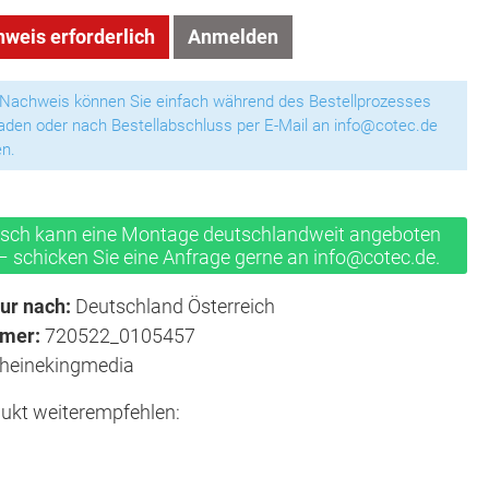
weis erforderlich
Anmelden
 Nachweis können Sie einfach während des Bestellprozesses
aden oder nach Bestellabschluss per E-Mail an info@cotec.de
n.
sch kann eine Montage deutschlandweit angeboten
 schicken Sie eine Anfrage gerne an info@cotec.de.
ur nach:
Deutschland Österreich
mmer:
720522_0105457
heinekingmedia
ukt weiterempfehlen: