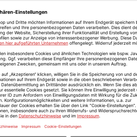
+++ ansehen
Tafel - Whiteboardmarker
Digitale Tafel C10
*
3.890,00 €*