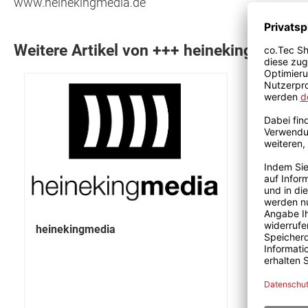
www.heinekingmedia.de
Weitere Artikel von +++ heinekingmedia 
heinekingmedia
Digitale 
9,99 €