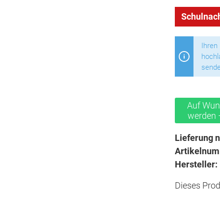
Schulnach
Ihren
hochl
sende
Auf Wun
werden –
Lieferung n
Artikelnu
Hersteller:
Dieses Prod