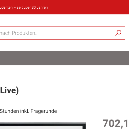
tudenten – seit über 30 Jahren
Live)
 Stunden inkl. Fragerunde
702,1