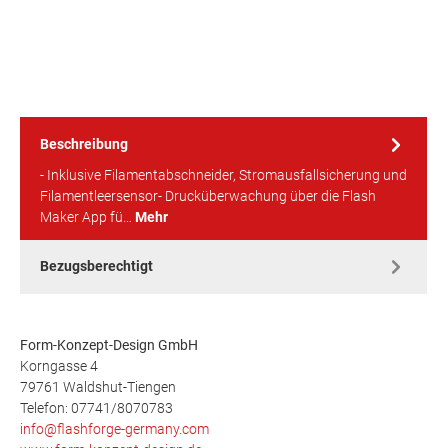
Beschreibung
- Inklusive Filamentabschneider, Stromausfallsicherung und
Filamentleersensor- Drucküberwachung über die Flash
Maker App fü…
Mehr
Bezugsberechtigt
Form-Konzept-Design GmbH
Korngasse 4
79761 Waldshut-Tiengen
Telefon: 07741/8070783
info@flashforge-germany.com