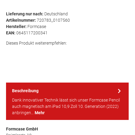
Lieferung nur nach:
Deutschland
Artikelnummer:
720783_0107560
Hersteller:
Formcase
EAN:
0645117200341
Dieses Produkt weiterempfehlen:
Beschreibung
Dank innovativer Technik lässt sich unser Formcase Pencil
auch magnetisch am iPad 10,9 Zoll 10. Generation (2022)
anbringen…
Mehr
Formcase GmbH