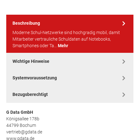
Beschreibung
Moderne Schul-Netzwerke sind hochgradig mobil, damit
Mitarbeiter vertrauliche Schuldaten auf Notebooks,
Smartphones oder Ta…
Mehr
Wichtige Hinweise
Systemvoraussetzung
Bezugsberechtigt
G Data GmbH
Königsallee 178b
44799 Bochum
vertrieb@gdata.de
www.gdata.de