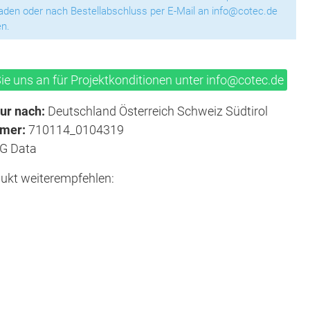
aden oder nach Bestellabschluss per E-Mail an info@cotec.de
n.
ie uns an für Projektkonditionen unter info@cotec.de
ur nach:
Deutschland Österreich Schweiz Südtirol
mmer:
710114_0104319
G Data
ukt weiterempfehlen: