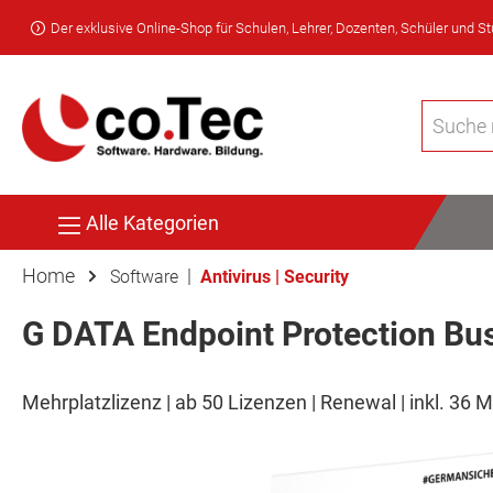
Der exklusive Online-Shop für Schulen, Lehrer, Dozenten, Schüler und S
Alle Kategorien
Home
|
Software
Antivirus | Security
G DATA Endpoint Protection Bu
Mehrplatzlizenz | ab 50 Lizenzen | Renewal | inkl. 36