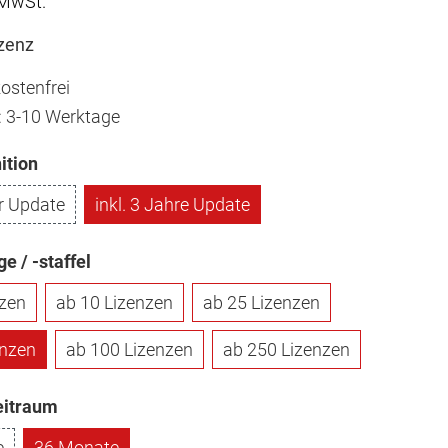
 MwSt.
izenz
ostenfrei
t: 3-10 Werktage
ition
hr Update
inkl. 3 Jahre Update
 / -staffel
nzen
ab 10 Lizenzen
ab 25 Lizenzen
enzen
ab 100 Lizenzen
ab 250 Lizenzen
eitraum
e
36 Monate