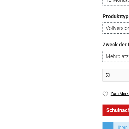
Produkttyp
Vollversio
Zweck der 
Mehrplatz
Zum Merkz
Schulnach
Ihren