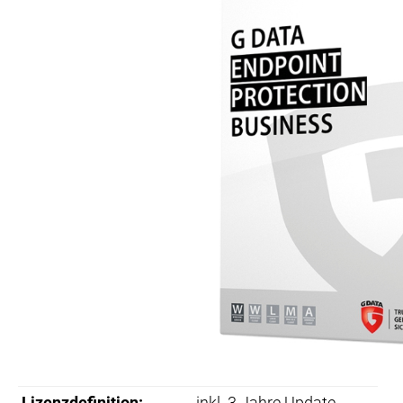
Lizenzdefinition:
inkl. 3 Jahre Update