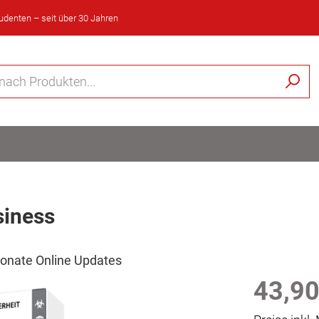
tudenten – seit über 30 Jahren
siness
 Monate Online Updates
43,90