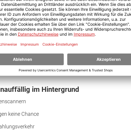
ergrund und schützt vor bekannten und, dank intelligente
eeinflussen.
 Updates, Änderungen von Einstellungen etc. laufen dabe
BankGuard-Technologie sorgt darüber hinaus für einen sic
nauffällig im Hintergrund
renscannern
gen keine Chance
Zahlungsverkehr