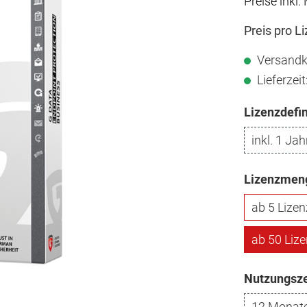
Preise inkl.
Preis pro L
Versandk
Lieferzei
Lizenzdefin
inkl. 1 Ja
Lizenzmenge
ab 5 Lize
ab 50 Liz
Nutzungsz
12 Monat