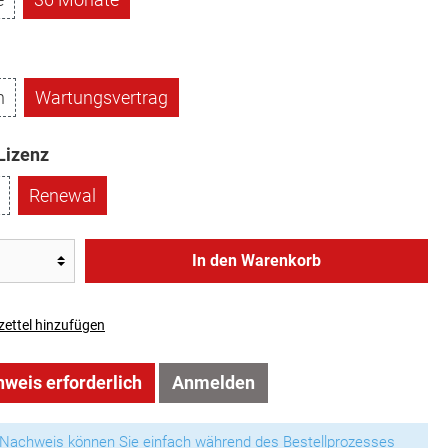
n
Wartungsvertrag
Lizenz
Renewal
In den Warenkorb
ettel hinzufügen
weis erforderlich
Anmelden
 Nachweis können Sie einfach während des Bestellprozesses