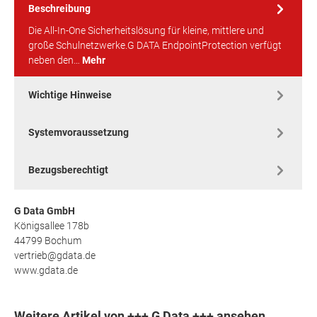
Beschreibung
Die All-In-One Sicherheitslösung für kleine, mittlere und
große Schulnetzwerke.G DATA EndpointProtection verfügt
neben den…
Mehr
Wichtige Hinweise
Systemvoraussetzung
Bezugsberechtigt
G Data GmbH
Königsallee 178b
44799 Bochum
vertrieb@gdata.de
www.gdata.de
Weitere Artikel von +++ G Data +++ ansehen