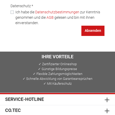
Datenschutz *
Ich habe die
Datenschutzbestimmungen
zur Kenntnis
genommen und die
AGB
gelesen und bin mit ihnen
einverstanden.
Absenden
IHRE VORTEILE
✓ Zertifizierter Onlineshop
✓ Günstige Bildungspreise
✓ Flexible Zahlungsmöglichkeiten
✓ Schnelle Abwicklung von Garantieansprüchen
✓ Mit Käuferschutz
SERVICE-HOTLINE
CO.TEC