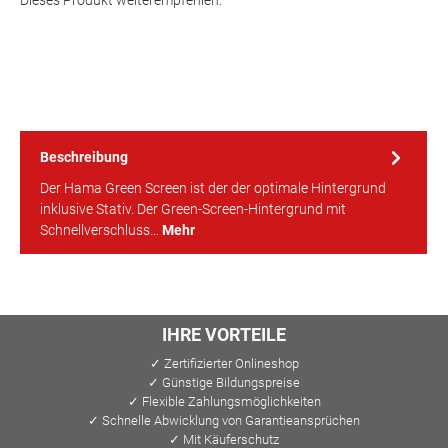
Dieses Produkt weiterempfehlen:
Beschreibung
Der Hama Green Screen ist der der optimale Hintergrund
inklusive Stativ. Der Green-Screen-Hintergrund mit
Schnellverschluss…
Mehr
IHRE VORTEILE
✓ Zertifizierter Onlineshop
✓ Günstige Bildungspreise
✓ Flexible Zahlungsmöglichkeiten
✓ Schnelle Abwicklung von Garantieansprüchen
✓ Mit Käuferschutz