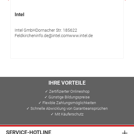
Intel
Intel GmbHDornacher Str. 185622
Feldkircheninfo.de@intel.comwww.intel.de
IHRE VORTEILE
✓ Zertifizierter Onlineshop
✓ Günstige Bildungspreise
✓ Flexible Zahlungsmöglichkeiten
✓ Schnelle Abwicklung von Garantieansprüchen
✓ Mit Käuferschutz
SERVICE-HOTLINE