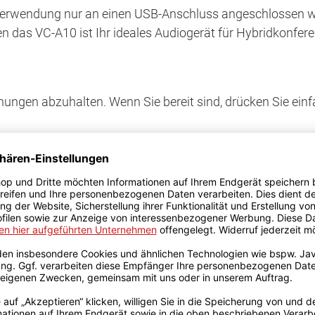
 Verwendung nur an einen USB-Anschluss angeschlossen w
n das VC-A10 ist Ihr ideales Audiogerät für Hybridkonfer
ngen abzuhalten. Wenn Sie bereit sind, drücken Sie einf
ist die Einrichtung des VC-A10 ein Kinderspiel. Sie müss
 Skype, Microsoft Teams, Webex, GoTo Meeting und weite
n verschiedenen Umgebungen, z. B. in Besprechungsräumen
eibtisch oder im Freien sitzen dank der Integration des V