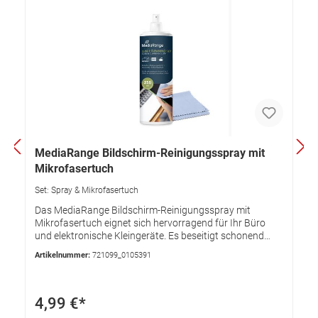
MediaRange Bildschirm-Reinigungsspray mit
Mikrofasertuch
Set: Spray & Mikrofasertuch
Das MediaRange Bildschirm-Reinigungsspray mit
Mikrofasertuch eignet sich hervorragend für Ihr Büro
und elektronische Kleingeräte. Es beseitigt schonend
Fingerabdrücke, Staub und andere Verschmutzungen
Artikelnummer:
721099_0105391
vollkommen streifenfrei. Die in MediaRange
Reinigungsartikeln verwendeten Inhaltsstoffe wirken
antistatisch und sind frei von Alkohol. Hier die Highlights
des MediaRange Bildschirm-Reinigungssprays mit
4,99 €*
Mikrofasertuch:Inhalt: 250ml Spray und Mikrofasertuch