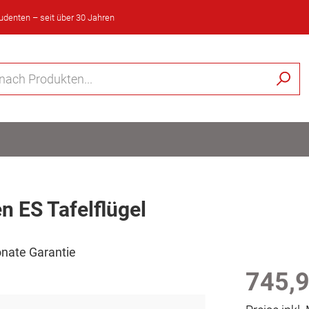
tudenten – seit über 30 Jahren
 ES Tafelflügel
Monate Garantie
745,9