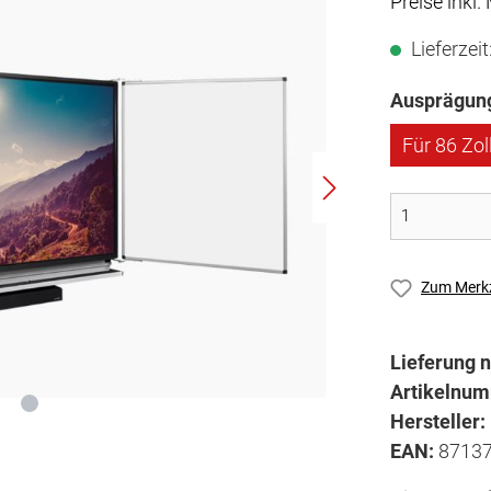
Preise inkl
Lieferzei
Ausprägun
Für 86 Zol
Zum Merkz
Lieferung n
Artikelnu
Hersteller:
EAN:
8713