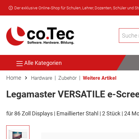
Der exklusive Online-Shop für Schulen, Lehrer, Dozenten, Schüler und S
Alle Kategorien
Home
|
|
Hardware
Zubehör
Weitere Artikel
Legamaster VERSATILE e-Screen
für 86 Zoll Displays | Emaillierter Stahl | 2 Stück | 24 