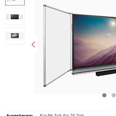
Ausprägung:
Für 86 Zoll
, für 75 Zoll