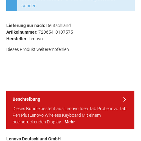
senden.
Lieferung nur nach:
Deutschland
Artikelnummer:
720654_0107575
Hersteller:
Lenovo
Dieses Produkt weiterempfehlen:
Beschreibung
Dieses Bundle besteht aus:Lenovo Idea Tab ProLenovo Tab
Pen PlusLenovo Wireless Keyboard Mit einem
beeindruckenden Display…
Mehr
Lenovo Deutschland GmbH