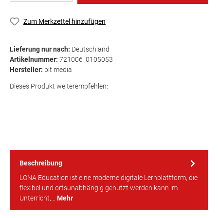
Zum Merkzettel hinzufügen
Lieferung nur nach:
Deutschland
Artikelnummer:
721006_0105053
Hersteller:
bit media
Dieses Produkt weiterempfehlen:
Beschreibung
LONA Education ist eine moderne digitale Lernplattform, die
flexibel und ortsunabhängig genutzt werden kann im
Unterricht,…
Mehr