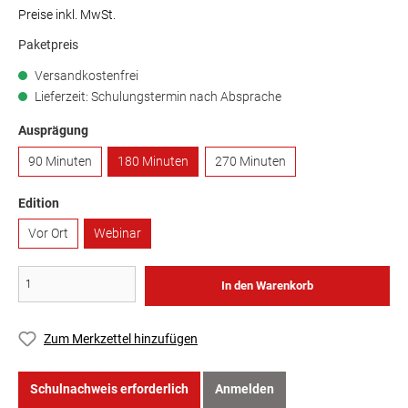
Preise inkl. MwSt.
Paketpreis
Versandkostenfrei
Lieferzeit: Schulungstermin nach Absprache
Ausprägung
90 Minuten
180 Minuten
270 Minuten
Edition
Vor Ort
Webinar
In den Warenkorb
Zum Merkzettel hinzufügen
Schulnachweis erforderlich
Anmelden