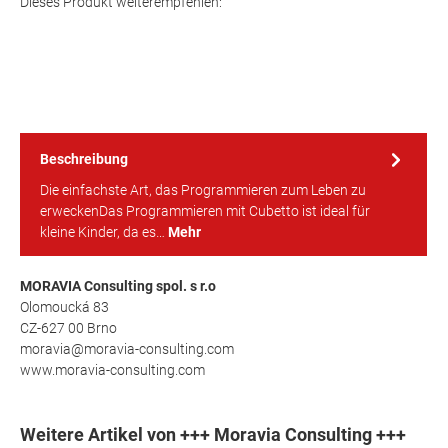
Dieses Produkt weiterempfehlen:
Beschreibung
Die einfachste Art, das Programmieren zum Leben zu
erweckenDas Programmieren mit Cubetto ist ideal für
kleine Kinder, da es…
Mehr
MORAVIA Consulting spol. s r.o
Olomoucká 83
CZ-627 00 Brno
moravia@moravia-consulting.com
www.moravia-consulting.com
Weitere Artikel von +++ Moravia Consulting +++