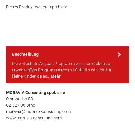
Dieses Produkt weiterempfehlen:
Beschreibung
Die einfachste Art, das Programmieren zum Leben zu
erweckenDas Programmieren mit Cubetto ist ideal für
kleine Kinder, da es…
Mehr
MORAVIA Consulting spol. s r.o
Olomoucká 83
CZ-627 00 Brno
moravia@moravia-consulting.com
www.moravia-consulting.com