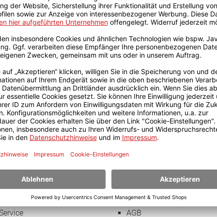
IHRE VORTEILE
✓ Zertifizierter Onlineshop
✓ Günstige Bildungspreise
✓ Flexible Zahlungsmöglichkeiten
✓ Schnelle Abwicklung von Garantieansprüchen
✓ Mit Käuferschutz
INFORMATIONEN
Impressum
Datenschutz
Service
AGB