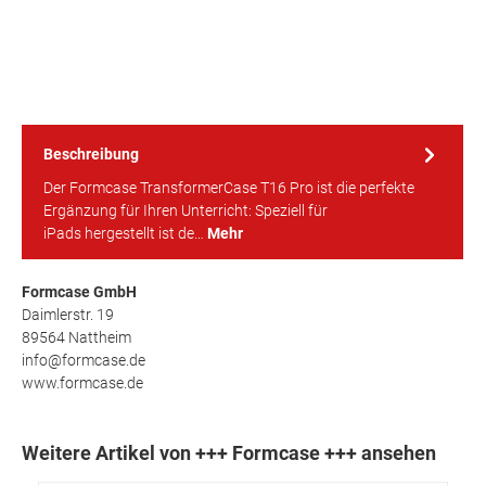
Beschreibung
Der Formcase TransformerCase T16 Pro ist die perfekte
Ergänzung für Ihren Unterricht: Speziell für
iPads hergestellt ist de…
Mehr
Formcase GmbH
Daimlerstr. 19
89564 Nattheim
info@formcase.de
www.formcase.de
Weitere Artikel von +++ Formcase +++ ansehen