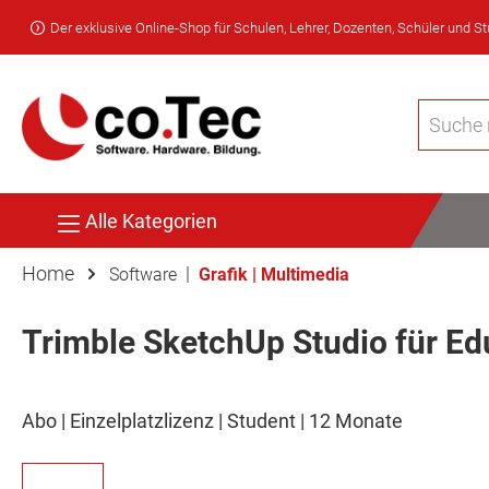
Der exklusive Online-Shop für Schulen, Lehrer, Dozenten, Schüler und S
Alle Kategorien
Home
|
Software
Grafik | Multimedia
Trimble SketchUp Studio für Ed
Abo | Einzelplatzlizenz | Student | 12 Monate