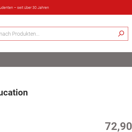
tudenten – seit über 30 Jahren
ucation
72,90