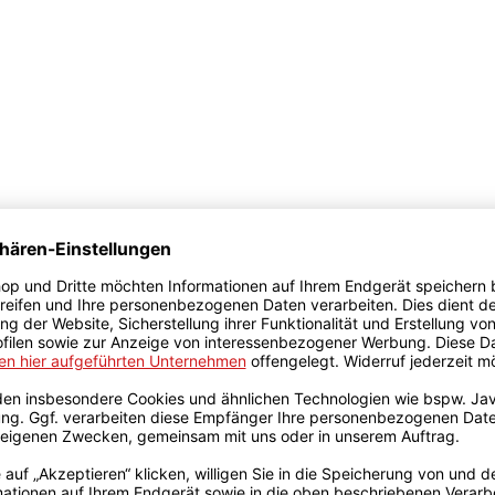
D zu konzipieren, zu dokumentieren und zu kommunizieren.
keln Sie Ihre Projekte in kürzester Zeit.
n ist entscheidend. Mit SketchUp können Sie in allen Proje
s Ihrer Designumgebung. Nutzen Sie Extension Warehouse
en Sie noch schneller und intelligenter. Passen Sie Ausse