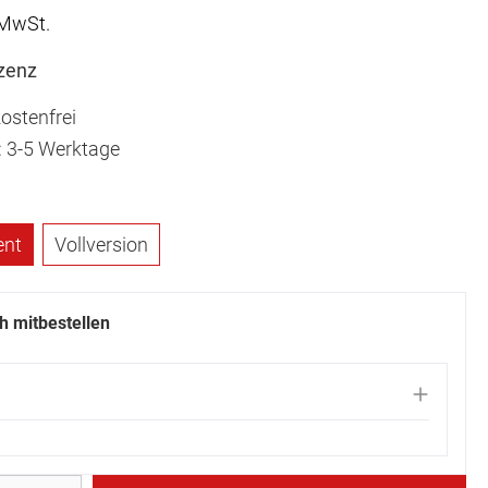
 MwSt.
izenz
ostenfrei
t: 3-5 Werktage
nt
Vollversion
ch mitbestellen