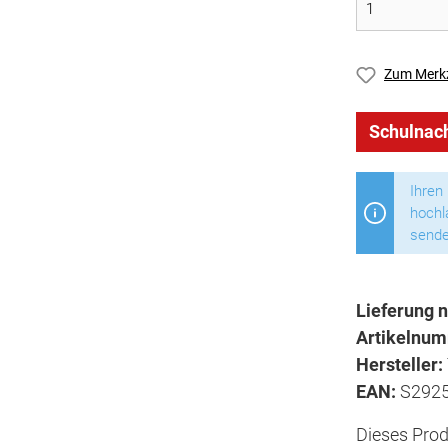
Zum Merkz
Schulnach
Ihren
hochl
sende
Lieferung n
Artikelnu
Hersteller:
EAN:
S292
Dieses Prod