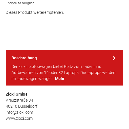
Endpreise möglich.
Dieses Produkt weiterempfehlen:
Beschreibung
Der zioxi Laptopwagen bietet Platz zum Laden und
Aufbewahren von 16 oder 32 Laptops. Die Laptops werden
im Ladewagen waager…
Mehr
Zioxi GmbH
Kreuzstraße 34
40210 Düsseldorf
info@zioxi.com
www.zioxi.com