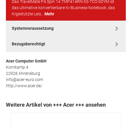
Das TravelMate P4 Spin 14 TMP414RN-55-TCO-50YM ist
das ultimative konvertierbare KI-Business-Notebook, das
KIgestützte Leis…
Mehr
Systemvoraussetzung
Bezugsberechtigt
Acer Computer GmbH
Kornkamp 4
22926 Ahrensburg
info@acer-euro.com
http://www.acer.de/
Weitere Artikel von +++ Acer +++ ansehen