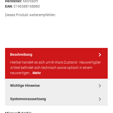
Hersteller:
Microsoft
EAN:
0196388168880
Dieses Produkt weiterempfehlen:
Beschreibung
Hierbei handelt es sich um B-Ware:Zustand - NeuwertigDer
Artikel befindet sich technisch sowie optisch in einem
neuwertigen…
Mehr
Wichtige Hinweise
Systemvoraussetzung