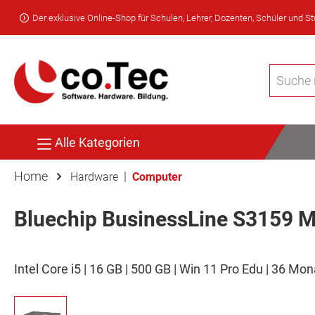
Der exklusive Online-Shop für Schulen, Lehrer, Dozenten, Schüler und S
Alle Kategorien
Home
|
Hardware
Computer
Bluechip BusinessLine S3159 M
Intel Core i5 | 16 GB | 500 GB | Win 11 Pro Edu | 36 Mo