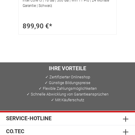
Intel Core i5 | 16 GB | 500 GB | Win 11 Pro | 24 Monate
Garantie | Schwarz
899,90 €*
IHRE VORTEILE
✓ Zertifizierter Onlineshop
✓ Günstige Bildungspreise
✓ Flexible Zahlungsmöglichkeiten
✓ Schnelle Abwicklung von Garantieansprüchen
✓ Mit Käuferschutz
SERVICE-HOTLINE
CO.TEC