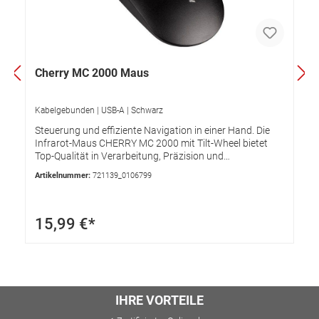
Cherry MC 2000 Maus
Kabelgebunden | USB-A | Schwarz
Steuerung und effiziente Navigation in einer Hand. Die
Infrarot-Maus CHERRY MC 2000 mit Tilt-Wheel bietet
Top-Qualität in Verarbeitung, Präzision und
Zuverlässigkeit. Einmalig in seiner Klasse. geeignet für
Artikelnummer:
721139_0106799
Rechts- und Linkshänder Auflösung 1.600 dpi Tilt-Wheel
für horizontalen/vertikalen Bildlauf Infrarot Sensor GS-
Zertifizierung 3 Tasten Maus Technische
Daten FarbeSchwarz AnschlüssekabelgebundenUSB-A3
15,99 €*
Tasten Gewicht118 g Abmessungen (B x T x H)6,2 x 10,9
x 3,7 cm BesonderheitenRechts- und
linkshändigScrolling Wheels Garantie36 Monate
IHRE VORTEILE