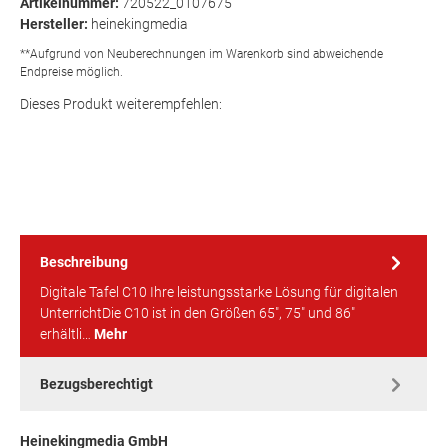
Artikelnummer:
720522_0107675
Hersteller:
heinekingmedia
**Aufgrund von Neuberechnungen im Warenkorb sind abweichende
Endpreise möglich.
Dieses Produkt weiterempfehlen:
Beschreibung
Digitale Tafel C10 Ihre leistungsstarke Lösung für digitalen
UnterrichtDie C10 ist in den Größen 65", 75" und 86"
erhältli…
Mehr
Bezugsberechtigt
Heinekingmedia GmbH