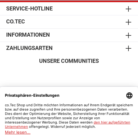
der Digitalen Tafel anbringen. Dank des integrierten
Kollisionsschutzes ist die Sicherheit des Systems
SERVICE-HOTLINE
jederzeit gewährleistet: Bei Berührung eines
Gegenstandes stoppt der Lift automatisch und wird 3
CO.TEC
cm zurückgesetzt. Die Systeme werden in drei Teilen
zugestellt. Gerne unterstützt Sie ein zertifiziertes
Montageteam beim Aufbau Ihres Lifts sowie der
INFORMATIONEN
Anbringung der Digitalen Tafel (optional zubuchbar). Bei
Interesse hierzu fordern Sie bitte ein Angebot an unter:
ZAHLUNGSARTEN
info@cotec.de Technische Details - Mobiler Lift Geeignet
für Displays 65, 75 oder 86 Zoll Aufnahme VESA (mm)
UNSERE COMMUNITIES
max. 800 - 600 max. Tragfähigkeit (kg) 150 Hub (mm)
700 Vorschub (mm/Sek.) 30 Rollendurchmesser (mm)
100 Breite / Höhe / Tiefe (mm) 1110 / 1556 - 2256 / 672
Säule Aluminium Tiefschwarz Gestell Farbe Tiefschwarz
Garantie 5 Jahre Wand Lift Mit dem elektrisch
höhenverstellbares Wand-Liftsystem haben Sie die ideale
SICHER EINKAUFEN
Lösung für Ihre Display-Installation stabil, flexibel und
stark belastbar. Es trägt bis zu 150 kg und lässt sich
sicher an massiven oder Leichtbauwänden befestigen.
Perfekt für Schulen, Konferenzräume oder
Präsentationsbereiche. Dank der integrierten Hubsäule
können Sie die Höhe Ihres Displays komfortabel per
Knopfdruck um bis zu 700 mm verstellen ganz ohne
Kraftaufwand. Ein intelligenter Sensor stoppt die