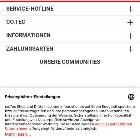
der Digitalen Tafel anbringen. Dank des integrierten
Kollisionsschutzes ist die Sicherheit des Systems
SERVICE-HOTLINE
jederzeit gewährleistet: Bei Berührung eines
Gegenstandes stoppt der Lift automatisch und wird 3
CO.TEC
cm zurückgesetzt. Die Systeme werden in drei Teilen
zugestellt. Gerne unterstützt Sie ein zertifiziertes
Montageteam beim Aufbau Ihres Lifts sowie der
INFORMATIONEN
Anbringung der Digitalen Tafel (optional zubuchbar). Bei
Interesse hierzu fordern Sie bitte ein Angebot an unter:
ZAHLUNGSARTEN
info@cotec.de Technische Details - Mobiler Lift Geeignet
für Displays 65, 75 oder 86 Zoll Aufnahme VESA (mm)
UNSERE COMMUNITIES
max. 800 - 600 max. Tragfähigkeit (kg) 150 Hub (mm)
700 Vorschub (mm/Sek.) 30 Rollendurchmesser (mm)
100 Breite / Höhe / Tiefe (mm) 1110 / 1556 - 2256 / 672
Säule Aluminium Tiefschwarz Gestell Farbe Tiefschwarz
Garantie 5 Jahre Wand Lift Mit dem elektrisch
höhenverstellbares Wand-Liftsystem haben Sie die ideale
SICHER EINKAUFEN
Lösung für Ihre Display-Installation stabil, flexibel und
stark belastbar. Es trägt bis zu 150 kg und lässt sich
sicher an massiven oder Leichtbauwänden befestigen.
Perfekt für Schulen, Konferenzräume oder
Präsentationsbereiche. Dank der integrierten Hubsäule
können Sie die Höhe Ihres Displays komfortabel per
Knopfdruck um bis zu 700 mm verstellen ganz ohne
Kraftaufwand. Ein intelligenter Sensor stoppt die