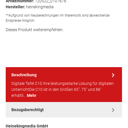
Artikelnummer:
720522_0107676
Hersteller:
heinekingmedia
**Aufgrund von Neuberechnungen im Warenkorb sind abweichende
Endpreise möglich.
Dieses Produkt weiterempfehlen:
Beschreibung
Digitale Tafel C10 Ihre leistungsstarke Lösung für digitalen
UnterrichtDie C10 ist in den Größen 65", 75" und 86"
erhältli…
Mehr
Bezugsberechtigt
Heinekingmedia GmbH