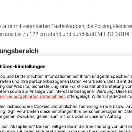
atur mit verankerten Tastenkappen, die Picking, kleinere
en aus bis zu 122 cm stand und durchläuft MIL-STD 810H
dungsbereich
Arbeitsspeicher und Wi-Fi 6 können Sie blitzschnell auf Vi
. Dank der langer Akkulaufzeit von bis zu 12 Stunden un