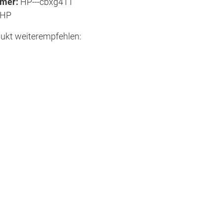
mmer:
HP---cbxg411
HP
ukt weiterempfehlen: