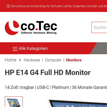
Der exklusive Online-Shop für Schulen, Lehrer, Dozenten, Schüler und S
Alle Kategorien
Home
|
|
Hardware
Computer
Monitore
HP E14 G4 Full HD Monitor
14 Zoll | tragbar | USB-C | Platinum | 36 Monate Garant