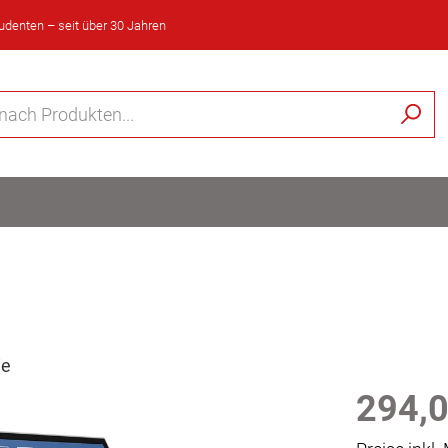
tudenten – seit über 30 Jahren
ie
294,0