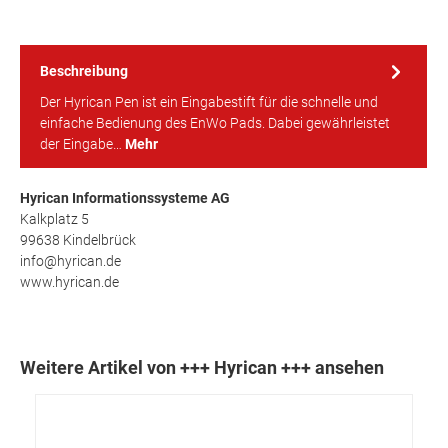
Beschreibung
Der Hyrican Pen ist ein Eingabestift für die schnelle und
einfache Bedienung des EnWo Pads. Dabei gewährleistet
der Eingabe…
Mehr
Hyrican Informationssysteme AG
Kalkplatz 5
99638 Kindelbrück
info@hyrican.de
www.hyrican.de
Weitere Artikel von +++ Hyrican +++ ansehen