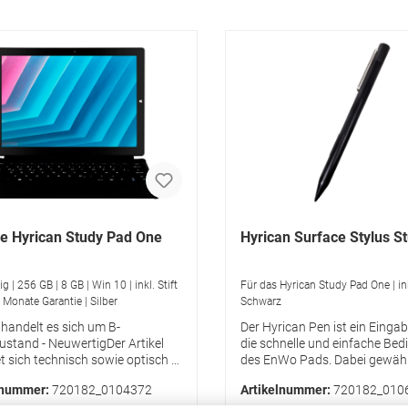
e Hyrican Study Pad One
Hyrican Surface Stylus S
 | 256 GB | 8 GB | Win 10 | inkl. Stift
Für das Hyrican Study Pad One | inkl
4 Monate Garantie | Silber
Schwarz
 handelt es sich um B-
Der Hyrican Pen ist ein Eingabe
stand - NeuwertigDer Artikel
die schnelle und einfache Be
t sich technisch sowie optisch in
des EnWo Pads. Dabei gewähr
neuwertigen Zustand und weist
der Eingabestift die präzise E
lnummer:
720182_0104372
Artikelnummer:
720182_010
Gebrauchsspuren auf. Die
von Notizen und das mühelos