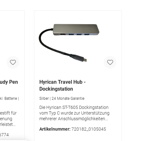
tudy Pen
Hyrican Travel Hub -
Dockingstation
. Batterie |
Silber | 24 Monate Garantie
Die Hyrican ST-T605 Dockingstation
stift für
vom Typ C wurde zur Unterstützung
dienung
mehrerer Anschlussmöglichkeiten
leistet
entwickelt. Sie können Ihren Laptop
Artikelnummer:
720182_0105045
ingabe
oder Ihr Mobiltelefon mit Typ-C-
6774
e Setzen
Schnittstelle, externem HDMI, USB 3.0,