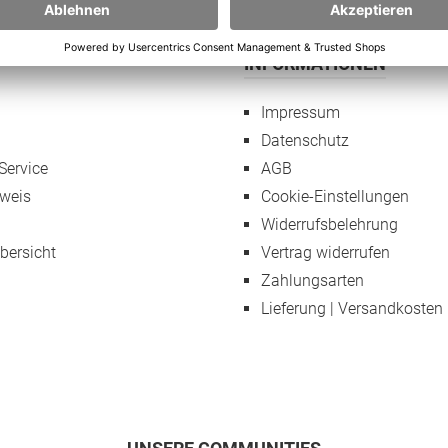
chaftliche Leben jedes Einzelnen.
st es unverzichtbar, dass
innen und Schülern die
keit geboten wird, die dafür
INFORMATIONEN
digen Kompetenzen zu
keln. Technische Daten LED
2,3 Zoll / 31,24 cm 2880×1920
Impressum
ltra High Definition IPS-
Datenschutz
y CPUQualcomm Snapdragon
o 385 CPU 2.96
Service
AGB
GPUQualcomm
weis
Cookie-Einstellungen
 630 Festplatte128 oder 256 GB
AM8 GB
Widerrufsbelehrung
onnektivitätBluetooth 5.0,
übersicht
Vertrag widerrufen
02.11 ac/b/g/n, 4G LTE
t Kameravorne 5.0 MP / hinten
Zahlungsarten
P TastaturDeutsches
Lieferung | Versandkosten
 SystemOS Windows 10 Pro 64
uLi-Ion 7.4 V 5000 mAh Akku (bis
Stunden
bsdauer) Maße292,2 x 207,2 x 8,9
wicht740 Gramm ohne
ur Garantie Akku6
AnschlüssemicroSD-Kartenslot
 GB, Micro Sim Kartenslot, USB