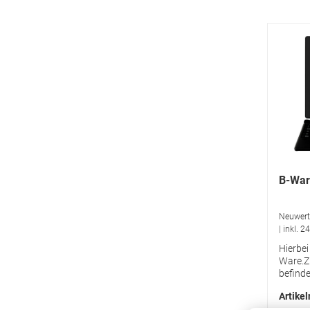
B-War
Neuwertig
| inkl. 2
Hierbei
Ware.Zu
befinde
einem 
Artike
keine 