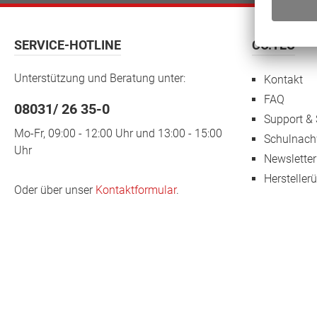
gesells
Daher i
Schüler
Möglich
SERVICE-HOTLINE
CO.TEC
notwen
entwic
Unterstützung und Beratung unter:
Kontakt
Panel1
Pixel U
FAQ
Displa
08031/ 26 35-0
850 (Kry
Support & 
Ghz) 
Mo-Fr, 09:00 - 12:00 Uhr und 13:00 - 15:00
Schulnach
Adreno
Uhr
SSD R
Newsletter
DDR4 K
Hersteller
WLAN 8
Oder über unser
Kontaktformular
.
Suppor
13.0 M
Layout
bit Akk
zu 15 
Betrie
mm Ge
Tastat
Monate
bis 128