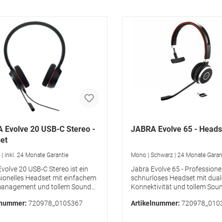
 Evolve 20 USB-C Stereo -
JABRA Evolve 65 - Heads
et
| inkl. 24 Monate Garantie
Mono | Schwarz | 24 Monate Garan
volve 20 USB-C Stereo ist ein
Jabra Evolve 65 - Professionel
sionelles Headset mit einfachem
schnurloses Headset mit dual
anagement und tollem Sound
Konnektivität und tollem Soun
ufe und Musik. Hier die
Anrufe und Musik Die Highligh
lnummer:
720978_0105367
Artikelnummer:
720978_010
ghts des Jabra Evolve 20 USB-C
Überblick:Bewegungsfreiheit 
Headsets:Manage calls easily
Multitasking BIeiben Sie in der