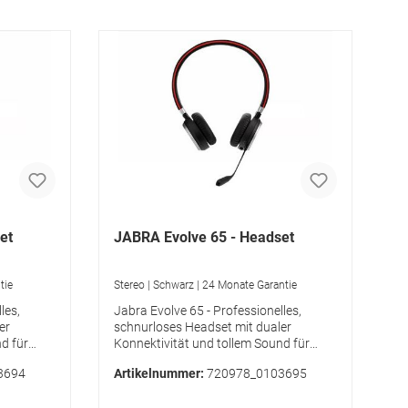
et
JABRA Evolve 65 - Headset
tie
Stereo | Schwarz | 24 Monate Garantie
les,
Jabra Evolve 65 - Professionelles,
er
schnurloses Headset mit dualer
d für
Konnektivität und tollem Sound für
ts im
Anrufe und Musik Die Highlights im
3694
Artikelnummer:
720978_0103695
für
Überblick:Bewegungsfreiheit für
Multitasking BIeiben Sie in der