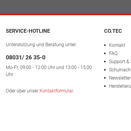
Stere
HzMikro
JaFreq
MEMSMi
Eingang
dBFS/P
mWEmpf
Hz bis
32 Oh
SafeTon
mmLaut
führen
SERVICE-HOTLINE
CO.TEC
JaEinst
erfüllt
JaBeso
Teams 
PeakSt
Unterstützung und Beratung unter:
Kontakt
(Compu
Techno
AGerät
FAQ
Headse
6,05 c
08031/ 26 35-0
Elektre
cmGewic
Support & 
-44 dB
Hauptt
Mo-Fr, 09:00 - 12:00 Uhr und 13:00 - 15:00
Schulnach
Hz Fer
0,188 
Uhr
Stummt
kgMono
Newsletter
Anneh
Kabel 
Hersteller
chlusst
Oder über unser
Kontaktformular
.
C) Zub
Kabel K
mUSB-B
Monate