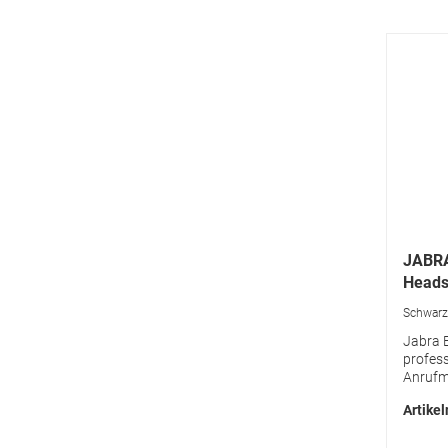
JABRA
Heads
Schwarz 
Jabra E
profes
Anrufm
für Anr
Artike
Highli
Stereo 