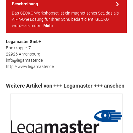
Beschreibung
Das GECKO Workshopset ist ein magnetisches Set, das als
All-in-One Lösung für Ihren Schulbedarf dient. GECKO
wurde als mobi…
Mehr
Legamaster GmbH
Bookkoppel 7
22926 Ahrensburg
info@legamaster.de
http://www.legamaster.de
Weitere Artikel von +++ Legamaster +++ ansehen