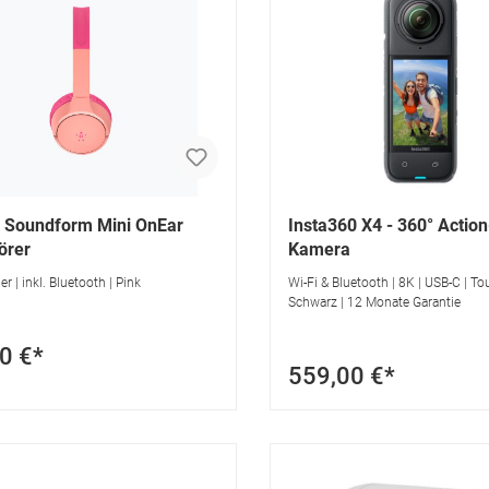
n Soundform Mini OnEar
Insta360 X4 - 360° Action
örer
Kamera
r | inkl. Bluetooth | Pink
Wi-Fi & Bluetooth | 8K | USB-C | To
Schwarz | 12 Monate Garantie
0 €*
559,00 €*