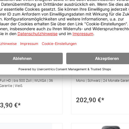
 EB-L520U/530U - 3-LCD
JABRA Evolve 65 - Heads
projektor
Full HD | bis 500 Zoll | WUXGA | 36
Mono | Schwarz | 24 Monate Garan
arantie | Weiß
202,90 €*
3,90 €*