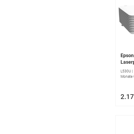
Epson
Laser
L530U | 
Monate G
2.17