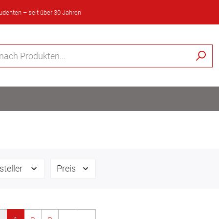
tudenten – seit über 30 Jahren
steller
Preis