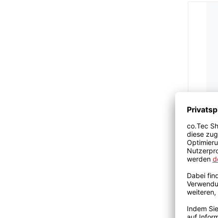
Belki
Kopfh
Für Kind
26,9