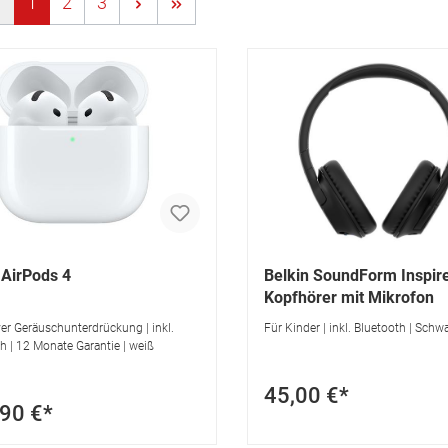
1
2
3
 AirPods 4
Belkin SoundForm Inspire
Kopfhörer mit Mikrofon
ver Geräuschunterdrückung | inkl.
Für Kinder | inkl. Bluetooth | Schw
h | 12 Monate Garantie | weiß
45,00 €*
90 €*