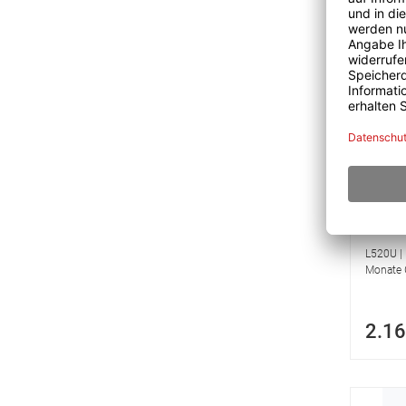
Epson
Laser
L520U | 
Monate G
2.16