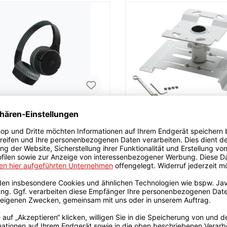
n Soundform Mini OnEar
Epson ELPMB22 -
örer
Deckenbefestigung
er | inkl. Bluetooth | Schwarz
Befestigungskit für Projektor |
Deckenmontage | Stahl | 12 Monate
Weiß
0 €*
189,00 €*