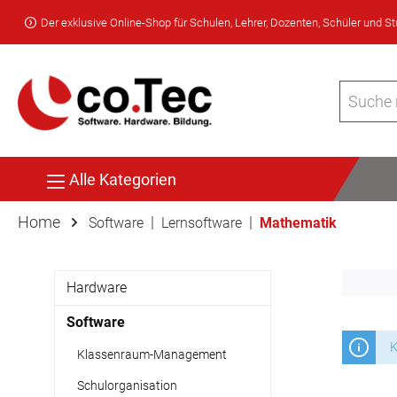
Der exklusive Online-Shop für Schulen, Lehrer, Dozenten, Schüler und S
Alle Kategorien
Home
|
|
Software
Lernsoftware
Mathematik
Hardware
Software
K
Klassenraum-Management
Schulorganisation