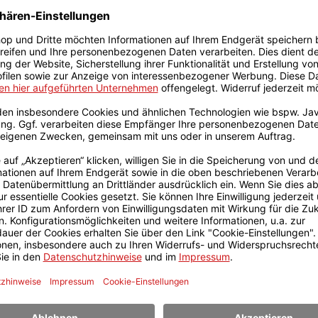
en
1104FTA-NS0302XA -
ASUS BR1104FTA-NS0313
le
Convertible