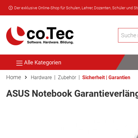
Der exklusive Online-Shop für Schulen, Lehrer, Dozenten, Schüler und S
Alle Kategorien
Home
|
|
Hardware
Zubehör
Sicherheit | Garantien
ASUS Notebook Garantieverlän