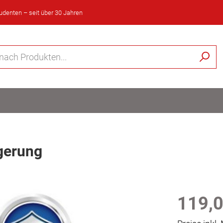
tudenten – seit über 30 Jahren
gerung
119,0