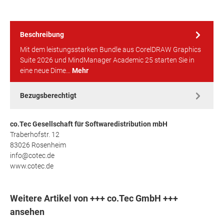
Beschreibung
Mit dem leistungsstarken Bundle aus CorelDRAW Graphics
Suite 2026 und MindManager Academic 25 starten Sie in
eine neue Dime…
Mehr
Bezugsberechtigt
co.Tec Gesellschaft für Softwaredistribution mbH
Traberhofstr. 12
83026 Rosenheim
info@cotec.de
www.cotec.de
Weitere Artikel von +++ co.Tec GmbH +++
ansehen