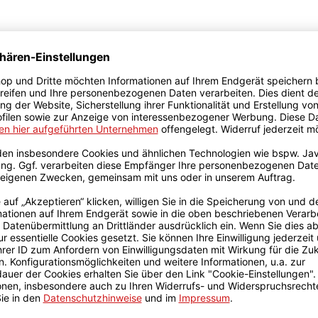
rt-Leistungen werden 120,00 Euro (netto) / Stunde berec
r) innerhalb einer maximalen Responsezeit von 48 Stunden
genommene Stunden können nicht übertragen werden.
chen vor dem Ablaufdatum (Rechnungsdatum + 12 Monate) sch
erordentlichen Kündigung aus wichtigem Grund bleibt un
rung jährlich.