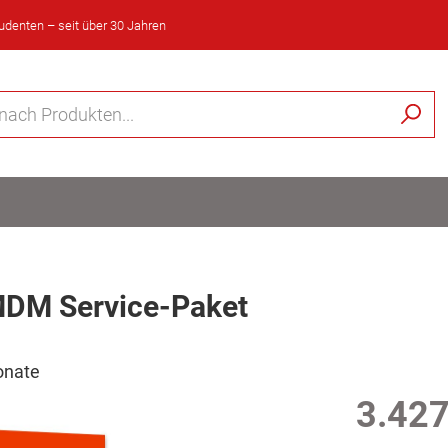
tudenten – seit über 30 Jahren
MDM Service-Paket
Monate
3.427