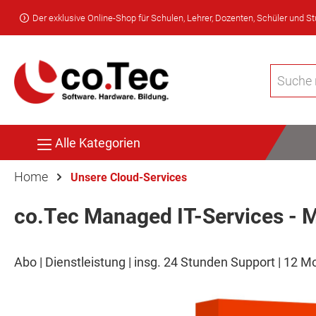
Der exklusive Online-Shop für Schulen, Lehrer, Dozenten, Schüler und S
Alle Kategorien
Home
Unsere Cloud-Services
co.Tec Managed IT-Services - 
Abo | Dienstleistung | insg. 24 Stunden Support | 12 