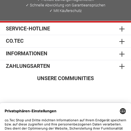
Reißverschluss- und Schlupffächer einen sicheren Platz
✓ Schnelle Abwicklung von Garantieansprüchen
für Ihre Habseligkeiten bieten. Zusätzlich profitieren Sie
✓ Mit Käuferschutz
von einem Bluetooth-Tracker-Fach für die Tracking-
Vorrichtung zum Auffinden Ihrer Tasche. Bestens
organisiert unterwegsIn dieser Tasche herrscht stets
SERVICE-HOTLINE
Ordnung, wenn Sie sich bewegen müssen, ob im
Homeoffice, im Schulgebäude oder unterwegs.
CO.TEC
Zahlreiche Schlupf- und Reißverschlussfächer schützen
Ihre Geräte, Peripheriegeräte und Kabel und dank der
praktischen Kabeldurchführung bleiben Ihr Telefon, Ihre
INFORMATIONEN
Powerbank oder Ihre Kopfhörer auch unterwegs
angeschlossen. Komfort und VielseitigkeitTragen Sie
ZAHLUNGSARTEN
diese schlanke, gepolsterte und weich gefütterte Hülle
mit vorderem Organizer-Fach unter dem Arm oder
UNSERE COMMUNITIES
schieben Sie sie in Ihre Tasche, wenn sich Ihr Arbeitsort
oder Ihr Klasssenzimmer ändert. LieferumfangHP
Renew Business Laptop-Hülle (14,1
Zoll)Dokumentation Garantie 12 Monate Bring-In
Garantie
SICHER EINKAUFEN