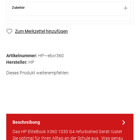
Zubehör
Zum Merkzettel hinzufügen
Artikelnummer:
HP---ebxr360
Hersteller:
HP
Dieses Produkt weiterempfehlen:
Beschreibung
Das HP EliteBook X360 1030 G4 refurbished Gerät rüstet
Sie optimal für Ihren Alltag an der Schule aus. Was genau