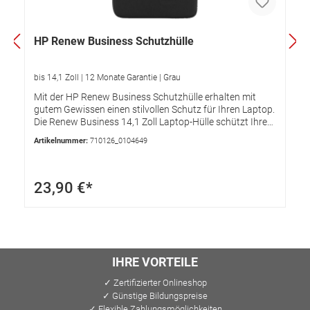
HP Renew Business Schutzhülle
bis 14,1 Zoll | 12 Monate Garantie | Grau
Mit der HP Renew Business Schutzhülle erhalten mit
gutem Gewissen einen stilvollen Schutz für Ihren Laptop.
Die Renew Business 14,1 Zoll Laptop-Hülle schützt Ihren
Laptop und ermöglicht eine übersichtliche
Artikelnummer:
710126_0104649
Aufbewahrung Ihres Zubehörs. Die Hülle besteht aus
umweltschonend beschafften Materialien, die neben
einer hohen Strapazierfähigkeit leicht zu reinigen sind
und ein hohes Maß an Komfort bieten. Nachhaltig und
23,90 €*
stilbewusstNutzen und schützen Sie Ihren Laptop mit
Stil sowie einem rundum guten Gefühl. Das
Hauptmaterial der Renew Business 14,1 Zoll Laptop-
Hülle besteht zu 100 % aus Kunststoffmüll aus dem
Ozean, während alle Schilder, Bänder und Polster aus
100 % recycelten, biologisch abbaubaren Materialien
IHRE VORTEILE
bestehen. Sicher und geschütztMachen Sie
✓ Zertifizierter Onlineshop
Elektronikdieben das Leben schwer. Ein RFID-Fach
✓ Günstige Bildungspreise
schützt Ihre Chipkarten und Daten vor Scannern,
während doppelt gewickelte, verschließbare
✓ Flexible Zahlungsmöglichkeiten