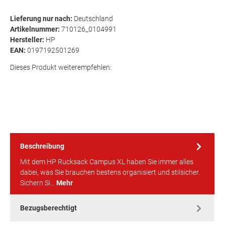
Lieferung nur nach:
Deutschland
Artikelnummer:
710126_0104991
Hersteller:
HP
EAN:
0197192501269
Dieses Produkt weiterempfehlen:
Beschreibung
Mit dem HP Rucksack Campus XL haben Sie immer alles
dabei, was Sie brauchen bestens organisiert und stilsicher.
Sichern Si…
Mehr
Bezugsberechtigt