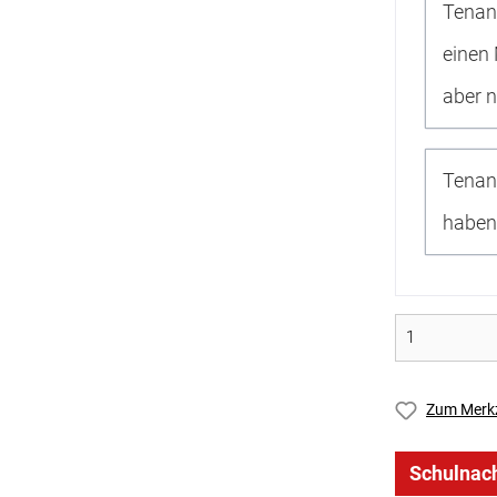
Tenan
einen
aber 
Tenan
haben
Zum Merkz
Schulnach