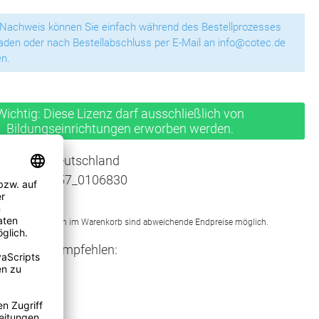
 Nachweis können Sie einfach während des Bestellprozesses
aden oder nach Bestellabschluss per E-Mail an info@cotec.de
n.
Wichtig: Diese Lizenz darf ausschließlich von
Bildungseinrichtungen erworben werden.
ur nach:
Deutschland
mmer:
700257_0106830
Microsoft
Neuberechnungen im Warenkorb sind abweichende Endpreise möglich.
ukt weiterempfehlen: