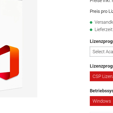
Preise inkl.
Preis pro L
Versandk
Lieferzei
Lizenzpro
Select Ac
Lizenzpr
CSP Lizen
Betriebssy
Windows