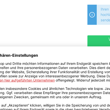
Ihren
hochl
sende
Lieferung n
Artikelnu
Hersteller:
**Aufgrund von 
Dieses Prod