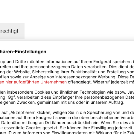
rechtigt
ebigen Nutzer verwendet), auf die Serversoftware zuzugrei
ier-Plattform in einem und kann über die reine Daten-S
nsehen