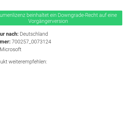
lumenlizenz beinhaltet ein Downgrade-Recht auf eine
Vorgängerversion
ur nach:
Deutschland
mmer:
700257_0073124
Microsoft
ukt weiterempfehlen: