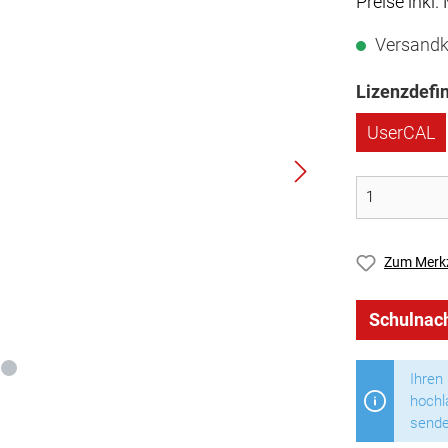
Preise inkl.
Versandk
Lizenzdefin
UserCAL
Zum Merkz
Schulnach
Ihren
hochl
sende