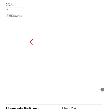
Lizenzdefinition:
UserCAL