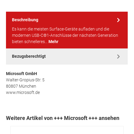
Beschreibung
Es kann die meisten Surface-Geräte aufladen und die
modernen USB-C®1-Anschlüsse der nächsten Generation
bieten schnelleres…
Mehr
Bezugsberechtigt
Microsoft GmbH
Walter-Gropius-Str. 5
80807 München
www.microsoft.de
Weitere Artikel von +++ Microsoft +++ ansehen